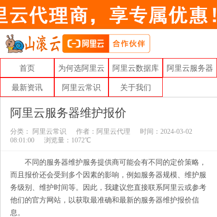
首页
为何选阿里云
阿里云数据库
阿里云服务器
最新资讯
阿里云常识
关于我们
阿里云服务器维护报价
分类：
阿里云常识
作者：
阿里云代理
时间：2024-03-02
08:01:00
浏览量：1072℃
不同的服务器维护服务提供商可能会有不同的定价策略，
而且报价还会受到多个因素的影响，例如服务器规模、维护服
务级别、维护时间等。因此，我建议您直接联系阿里云或参考
他们的官方网站，以获取最准确和最新的服务器维护报价信
息。