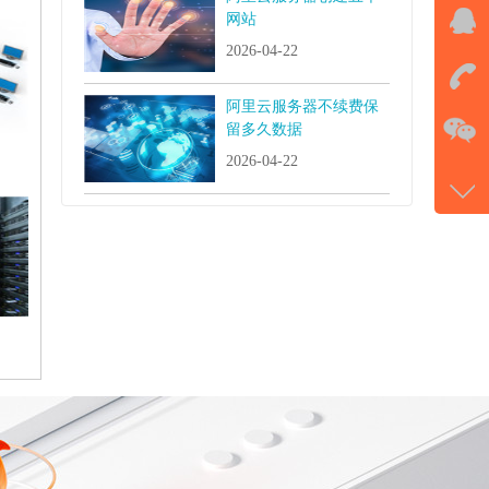
网站
QQ
2026-04-22
击马
阿里云服务器不续费保
在
留多久数据
2026-04-22
电话
177-
微信
gans