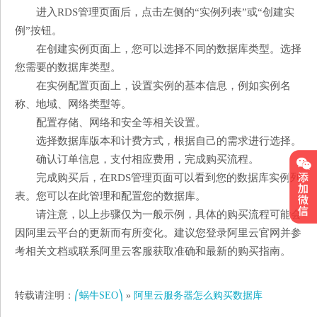
进入RDS管理页面后，点击左侧的“实例列表”或“创建实
例”按钮。
在创建实例页面上，您可以选择不同的数据库类型。选择
您需要的数据库类型。
在实例配置页面上，设置实例的基本信息，例如实例名
称、地域、网络类型等。
配置存储、网络和安全等相关设置。
选择数据库版本和计费方式，根据自己的需求进行选择。
确认订单信息，支付相应费用，完成购买流程。
完成购买后，在RDS管理页面可以看到您的数据库实例列
表。您可以在此管理和配置您的数据库。
请注意，以上步骤仅为一般示例，具体的购买流程可能会
因阿里云平台的更新而有所变化。建议您登录阿里云官网并参
考相关文档或联系阿里云客服获取准确和最新的购买指南。
转载请注明：
⎛蜗牛SEO⎞
»
阿里云服务器怎么购买数据库