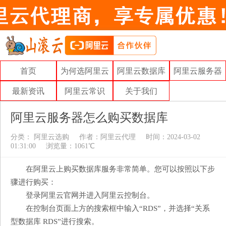
首页
为何选阿里云
阿里云数据库
阿里云服务器
最新资讯
阿里云常识
关于我们
阿里云服务器怎么购买数据库
分类：
阿里云选购
作者：
阿里云代理
时间：2024-03-02
01:31:00
浏览量：1061℃
在阿里云上购买数据库服务非常简单。您可以按照以下步
骤进行购买：
登录阿里云官网并进入阿里云控制台。
在控制台页面上方的搜索框中输入“RDS”，并选择“关系
型数据库 RDS”进行搜索。