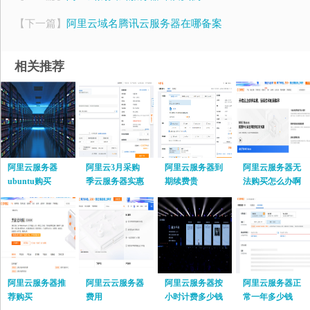
【下一篇】
阿里云域名腾讯云服务器在哪备案
相关推荐
阿里云服务器
阿里云3月采购
阿里云服务器到
阿里云服务器无
ubuntu购买
季云服务器实惠
期续费贵
法购买怎么办啊
阿里云服务器推
阿里云云服务器
阿里云服务器按
阿里云服务器正
荐购买
费用
小时计费多少钱
常一年多少钱