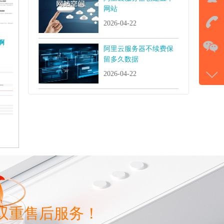
QQ
网站
击马
2026-04-22
在
啊
阿里云服务器不续费保
留多久数据
电话
2026-04-22
177-
微信
gans
双重售后服务！