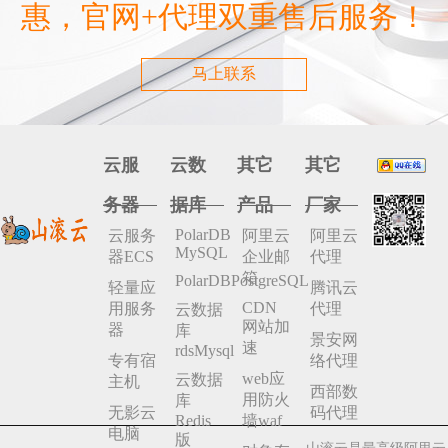
惠，官网+代理双重售后服务！
马上联系
云服
云数
其它
其它
务器
据库
产品
厂家
PolarDB
云服务
阿里云
阿里云
MySQL
器ECS
企业邮
代理
箱
PolarDBPostgreSQL
轻量应
腾讯云
CDN
用服务
代理
云数据
网站加
器
库
景安网
速
rdsMysql
专有宿
络代理
web应
云数据
主机
西部数
用防火
库
无影云
码代理
Redis
墙waf
电脑
版