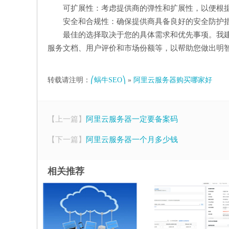
可扩展性：考虑提供商的弹性和扩展性，以便根
安全和合规性：确保提供商具备良好的安全防护
最佳的选择取决于您的具体需求和优先事项。我
服务文档、用户评价和市场份额等，以帮助您做出明
转载请注明：
⎛蜗牛SEO⎞
»
阿里云服务器购买哪家好
【上一篇】
阿里云服务器一定要备案码
【下一篇】
阿里云服务器一个月多少钱
相关推荐