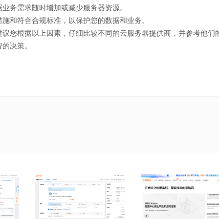
据业务需求随时增加或减少服务器资源。
措施和符合合规标准，以保护您的数据和业务。
建议您根据以上因素，仔细比较不同的云服务器提供商，并参考他们
智的决策。