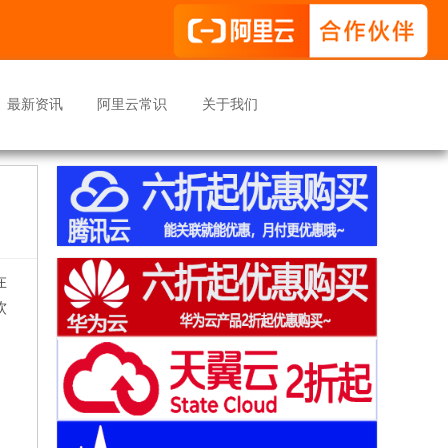
最新资讯
阿里云常识
关于我们
在
软