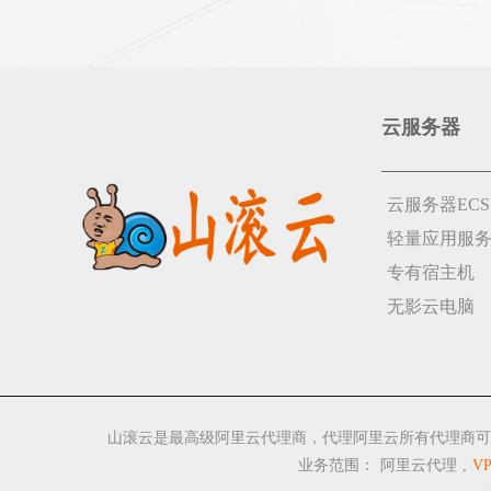
云服务器
云服务器ECS
轻量应用服
专有宿主机
无影云电脑
山滚云是最高级阿里云代理商，代理阿里云所有代理商可
业务范围：
阿里云代理
,
V