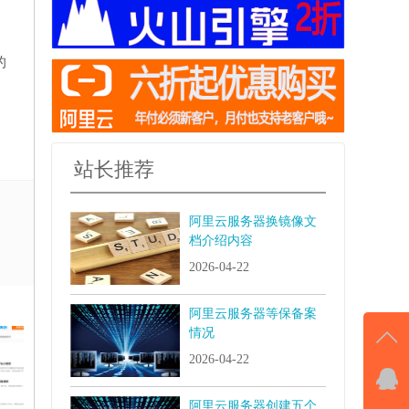
的
站长推荐
阿里云服务器换镜像文
档介绍内容
2026-04-22
阿里云服务器等保备案
情况
2026-04-22
QQ
阿里云服务器创建五个