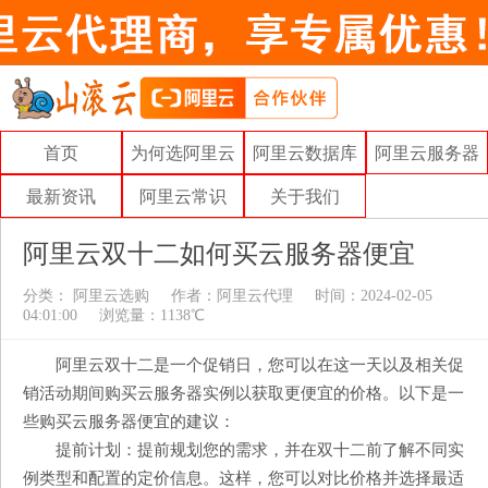
首页
为何选阿里云
阿里云数据库
阿里云服务器
最新资讯
阿里云常识
关于我们
阿里云双十二如何买云服务器便宜
分类：
阿里云选购
作者：
阿里云代理
时间：2024-02-05
04:01:00
浏览量：1138℃
阿里云双十二是一个促销日，您可以在这一天以及相关促
销活动期间购买云服务器实例以获取更便宜的价格。以下是一
些购买云服务器便宜的建议：
提前计划：提前规划您的需求，并在双十二前了解不同实
例类型和配置的定价信息。这样，您可以对比价格并选择最适