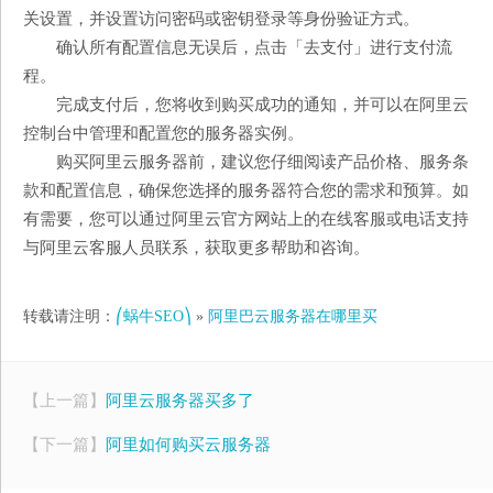
关设置，并设置访问密码或密钥登录等身份验证方式。
确认所有配置信息无误后，点击「去支付」进行支付流
程。
完成支付后，您将收到购买成功的通知，并可以在阿里云
控制台中管理和配置您的服务器实例。
购买阿里云服务器前，建议您仔细阅读产品价格、服务条
款和配置信息，确保您选择的服务器符合您的需求和预算。如
有需要，您可以通过阿里云官方网站上的在线客服或电话支持
与阿里云客服人员联系，获取更多帮助和咨询。
转载请注明：
⎛蜗牛SEO⎞
»
阿里巴云服务器在哪里买
【上一篇】
阿里云服务器买多了
【下一篇】
阿里如何购买云服务器