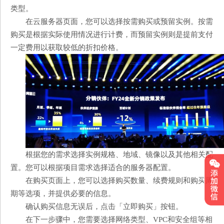
类型。
在云服务器页面，您可以选择按需购买或预留实例。按需
购买是根据实际使用情况进行计费，而预留实例则是提前支付
一定费用以获取较低的折扣价格。
根据您的需求选择实例规格、地域、镜像以及其他相关配
置。您可以根据项目需求选择适合的服务器配置。
在购买页面上，您可以选择购买数量、续费规则和购买周
期等选项，并提供必要的信息。
确认购买信息无误后，点击「立即购买」按钮。
在下一步骤中，您需要选择网络类型、VPC和安全组等相