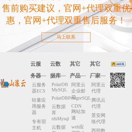
售前购买建议，官网+代理双重优
惠，官网+代理双重售后服务！
马上联系
云服
云数
其它
其它
务器
据库
产品
厂家
PolarDB
云服务
阿里云
阿里云
MySQL
器ECS
企业邮
代理
箱
PolarDBPostgreSQL
轻量应
腾讯云
CDN
用服务
代理
云数据
网站加
器
库
景安网
速
rdsMysql
专有宿
络代理
web应
云数据
主机
西部数