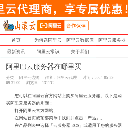
首页
为何选阿里云
阿里云数据库
阿里云服务器
最新资讯
阿里云常识
关于我们
阿里巴云服务器在哪里买
分类：
阿里云选购
作者：
阿里云代理
时间：2024-05-29
09:31:00
浏览量：1311℃
您可以在阿里云官方网站上购买阿里云服务器。以下是购
买阿里云服务器的步骤：
打开阿里云官方网站。
在网站首页或顶部菜单中找到并点击「产品」。
在产品列表中选择「云服务器 ECS」或适用于您的服务器