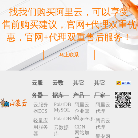
找我们购买阿里云，可以享受
售前购买建议，官网+代理双重优
惠，官网+代理双重售后服务！
马上联系
云服
云数
其它
其它
务器
据库
产品
厂家
PolarDB
云服务
阿里云
阿里云
MySQL
器ECS
企业邮
代理
箱
PolarDBPostgreSQL
轻量应
腾讯云
CDN
用服务
代理
云数据
网站加
器
库
景安网