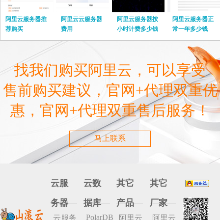
阿里云服务器推
阿里云云服务器
阿里云服务器按
阿里云服务器正
荐购买
费用
小时计费多少钱
常一年多少钱
啊
找我们购买阿里云，可以享受
售前购买建议，官网+代理双重优
惠，官网+代理双重售后服务！
马上联系
云服
云数
其它
其它
务器
据库
产品
厂家
PolarDB
云服务
阿里云
阿里云