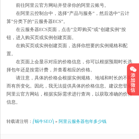
前往阿里云官方网站并登录你的阿里云账号。
在阿里云控制台中，选择”产品与服务”，然后选中”云计
算”分类下的”云服务器ECS”。
在云服务器ECS页面，点击”立即购买”或”创建实例”按
钮，进入购买页或实例创建页面。
在购买页或实例创建页面，选择你想要的实例规格和配
置。
在页面上会显示对应的价格信息，你可以根据预期时长选
择包年还是按需计费，并查看相应的价格。
请注意，具体的价格会根据实例规格、地域和时长的不同
而有所变化。因此，我无法提供具体的价格信息。建议您登录
阿里云官方网站，根据实际需求进行查询，以获取准确的价格
信息。
转载请注明：
⎛蜗牛SEO⎞
»
阿里云服务器包年多少钱