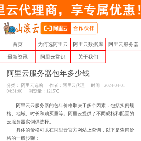
首页
为何选阿里云
阿里云数据库
阿里云服务器
最新资讯
阿里云常识
关于我们
阿里云服务器包年多少钱
分类：
阿里云选购
作者：
阿里云代理
时间：2024-04-01
04:31:00
浏览量：1215℃
阿里云云服务器的包年价格取决于多个因素，包括实例规
格、地域、时长和购买量等。阿里云提供了不同规格和配置的
云服务器实例供选择。
具体的价格可以在阿里云官方网站上查询，以下是查询价
格的一般步骤：