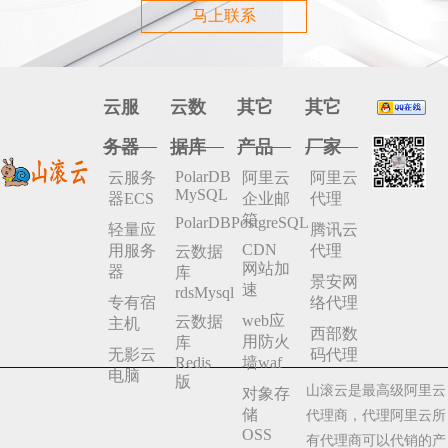
马上联系
云服
云数
其它
其它
务器
据库
产品
厂家
PolarDB
云服务
阿里云
阿里云
MySQL
器ECS
企业邮
代理
箱
PolarDBPostgreSQL
轻量应
腾讯云
CDN
用服务
代理
云数据
网站加
器
库
景安网
速
rdsMysql
专有宿
络代理
web应
云数据
主机
西部数
用防火
库
无影云
码代理
Redis
墙waf
电脑
版
山滚云是最高级阿里云
对象存
储
代理商，代理阿里云所
OSS
有代理商可以代销的产