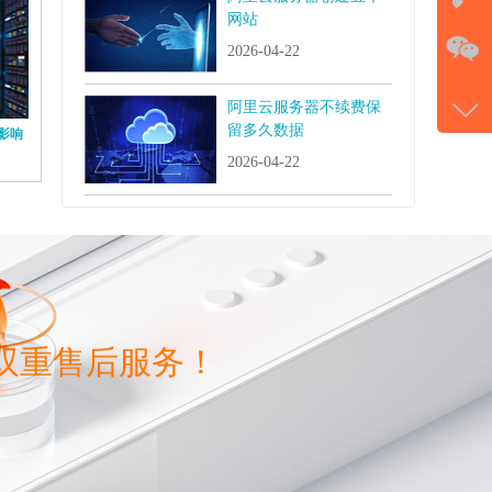
网站
在
2026-04-22
电话
阿里云服务器不续费保
177-
留多久数据
影响
微信
2026-04-22
gans
双重售后服务！