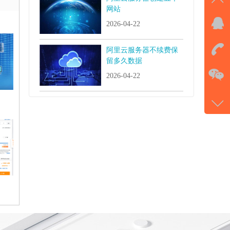
网站
2026-04-22
QQ
击马
阿里云服务器不续费保
留多久数据
在
2026-04-22
电话
177-
微信
gans