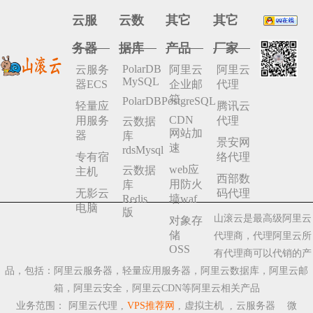
云服
云数
其它
其它
务器
据库
产品
厂家
PolarDB
云服务
阿里云
阿里云
MySQL
器ECS
企业邮
代理
箱
PolarDBPostgreSQL
轻量应
腾讯云
CDN
用服务
代理
云数据
网站加
器
库
景安网
速
rdsMysql
专有宿
络代理
web应
云数据
主机
西部数
用防火
库
无影云
码代理
Redis
墙waf
电脑
版
山滚云是最高级阿里云
对象存
储
代理商，代理阿里云所
OSS
有代理商可以代销的产
品，包括：阿里云服务器，轻量应用服务器，阿里云数据库，阿里云邮
箱，阿里云安全，阿里云CDN等阿里云相关产品
业务范围：
阿里云代理
,
VPS推荐网
,
虚拟主机
,
云服务器
微