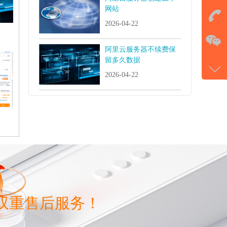
击马
网站
2026-04-22
在
阿里云服务器不续费保
留多久数据
电话
2026-04-22
177-
微信
gans
双重售后服务！