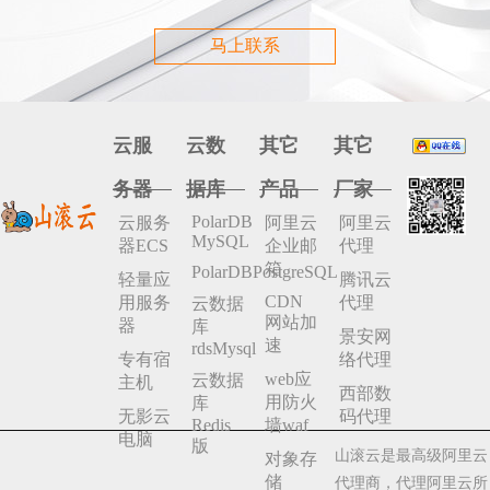
马上联系
云服
云数
其它
其它
务器
据库
产品
厂家
PolarDB
云服务
阿里云
阿里云
MySQL
器ECS
企业邮
代理
箱
PolarDBPostgreSQL
轻量应
腾讯云
CDN
用服务
代理
云数据
网站加
器
库
景安网
速
rdsMysql
专有宿
络代理
web应
云数据
主机
西部数
用防火
库
无影云
码代理
Redis
墙waf
电脑
版
山滚云是最高级阿里云
对象存
储
代理商，代理阿里云所