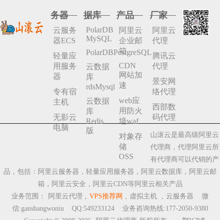
务器
据库
产品
厂家
PolarDB
云服务
阿里云
阿里云
MySQL
器ECS
企业邮
代理
箱
PolarDBPostgreSQL
轻量应
腾讯云
CDN
用服务
代理
云数据
网站加
器
库
景安网
速
rdsMysql
专有宿
络代理
web应
云数据
主机
西部数
用防火
库
无影云
码代理
Redis
墙waf
电脑
版
山滚云是最高级阿里云
对象存
储
代理商，代理阿里云所
OSS
有代理商可以代销的产
品，包括：阿里云服务器，轻量应用服务器，阿里云数据库，阿里云邮
箱，阿里云安全，阿里云CDN等阿里云相关产品
业务范围：
阿里云代理
,
VPS推荐网
,
虚拟主机
,
云服务器
微
信:ganshangwoniu QQ:549233124 业务咨询热线:177-2050-9380