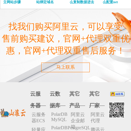
立网站步骤
站绑定域名
么复制数据进去
么配置net
找我们购买阿里云，可以享受
售前购买建议，官网+代理双重优
惠，官网+代理双重售后服务！
马上联系
云服
云数
其它
其它
务器
据库
产品
厂家
PolarDB
云服务
阿里云
阿里云
MySQL
器ECS
企业邮
代理
箱
PolarDBPostgreSQL
轻量应
腾讯云