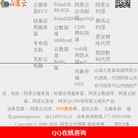
PolarDB
云服务
阿里云
阿里云
MySQL
器ECS
企业邮
代理
箱
PolarDBPostgreSQL
轻量应
腾讯云
CDN
用服务
代理
云数据
网站加
器
库
景安网
速
rdsMysql
专有宿
络代理
web应
云数据
主机
西部数
用防火
库
无影云
码代理
Redis
墙waf
电脑
版
山滚云是最高级阿里云
对象存
储
代理商，代理阿里云所
OSS
有代理商可以代销的产
品，包括：阿里云服务器，轻量应用服务器，阿里云数据库，阿里云邮
箱，阿里云安全，阿里云CDN等阿里云相关产品
业务范围：
阿里云代理
,
VPS推荐网
,
虚拟主机
,
云服务器
微
信:ganshangwoniu QQ:549233124 业务咨询热线:177-2050-9380
Copyright © 2008-2026
阿里云代理商
版权所有
鄂ICP备
QQ在线咨询
2023009510号-7