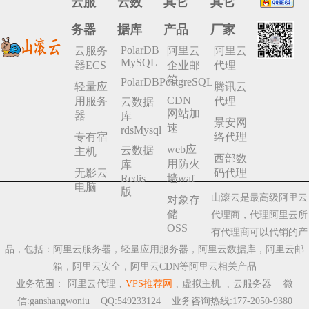
云服
云数
其它
其它
务器
据库
产品
厂家
PolarDB
云服务
阿里云
阿里云
MySQL
器ECS
企业邮
代理
箱
PolarDBPostgreSQL
轻量应
腾讯云
CDN
用服务
代理
云数据
网站加
器
库
景安网
速
rdsMysql
专有宿
络代理
web应
云数据
主机
西部数
用防火
库
无影云
码代理
Redis
墙waf
电脑
版
山滚云是最高级阿里云
对象存
储
代理商，代理阿里云所
OSS
有代理商可以代销的产
品，包括：阿里云服务器，轻量应用服务器，阿里云数据库，阿里云邮
箱，阿里云安全，阿里云CDN等阿里云相关产品
业务范围：
阿里云代理
,
VPS推荐网
,
虚拟主机
,
云服务器
微
信:ganshangwoniu QQ:549233124 业务咨询热线:177-2050-9380