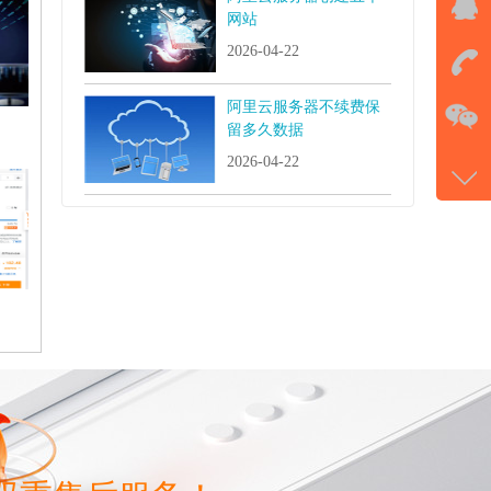
QQ
网站
击马
2026-04-22
在
阿里云服务器不续费保
留多久数据
2026-04-22
电话
177-
微信
gans