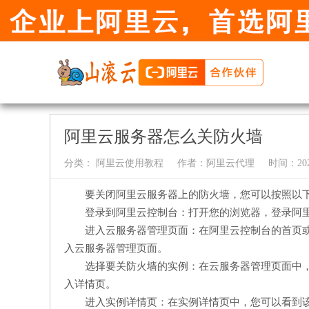
阿里云服务器怎么关防火墙
分类：
阿里云使用教程
作者：
阿里云代理
时间：2024-
要关闭阿里云服务器上的防火墙，您可以按照以
登录到阿里云控制台：打开您的浏览器，登录阿
进入云服务器管理页面：在阿里云控制台的首页或左
入云服务器管理页面。
选择要关防火墙的实例：在云服务器管理页面中
入详情页。
进入实例详情页：在实例详情页中，您可以看到