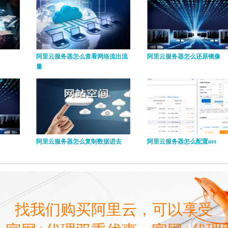
阿里云服务器怎么查看网络流出流
阿里云服务器怎么还原镜像
量
阿里云服务器怎么复制数据进去
阿里云服务器怎么配置net
找我们购买阿里云，可以享受