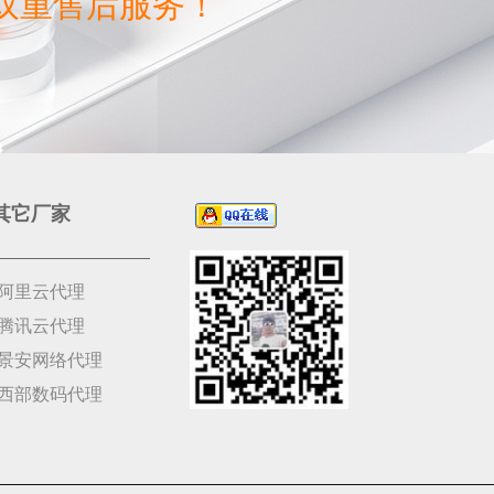
双重售后服务！
其它厂家
阿里云代理
腾讯云代理
景安网络代理
西部数码代理