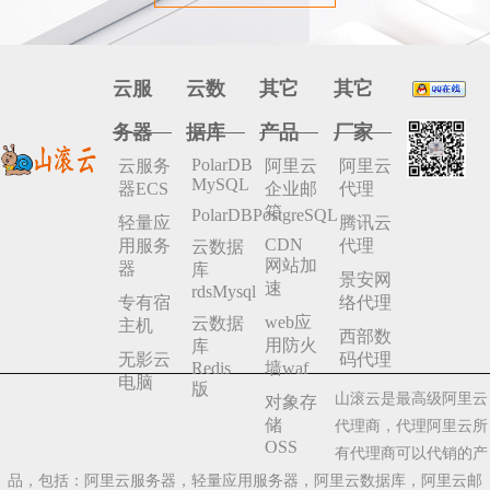
云服
云数
其它
其它
务器
据库
产品
厂家
PolarDB
云服务
阿里云
阿里云
MySQL
器ECS
企业邮
代理
箱
PolarDBPostgreSQL
轻量应
腾讯云
CDN
用服务
代理
云数据
网站加
器
库
景安网
速
rdsMysql
专有宿
络代理
web应
云数据
主机
西部数
用防火
库
无影云
码代理
Redis
墙waf
电脑
版
山滚云是最高级阿里云
对象存
储
代理商，代理阿里云所
OSS
有代理商可以代销的产
品，包括：阿里云服务器，轻量应用服务器，阿里云数据库，阿里云邮