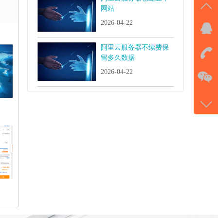
网站
2026-04-22
QQ
击马
阿里云服务器不续费保
留多久数据
在
2026-04-22
电话
177-
微信
gans