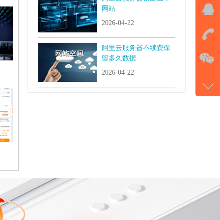
网站
QQ
2026-04-22
击马
阿里云服务器不续费保
在
留多久数据
2026-04-22
电话
177-
微信
gans