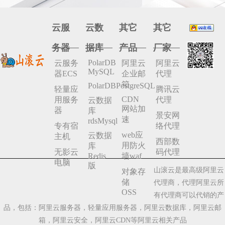
云服
云数
其它
其它
务器
据库
产品
厂家
PolarDB
云服务
阿里云
阿里云
MySQL
器ECS
企业邮
代理
箱
PolarDBPostgreSQL
轻量应
腾讯云
CDN
用服务
代理
云数据
网站加
器
库
景安网
速
rdsMysql
专有宿
络代理
web应
云数据
主机
西部数
用防火
库
无影云
码代理
Redis
墙waf
电脑
版
山滚云是最高级阿里云
对象存
储
代理商，代理阿里云所
OSS
有代理商可以代销的产
品，包括：阿里云服务器，轻量应用服务器，阿里云数据库，阿里云邮
箱，阿里云安全，阿里云CDN等阿里云相关产品