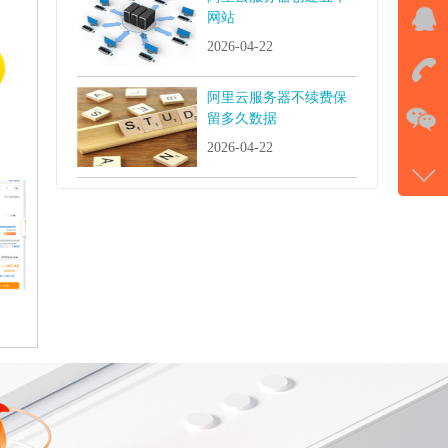
网站
QQ
2026-04-22
击马
阿里云服务器不续费保
在
留多久数据
2026-04-22
电话
177-
微信
gans