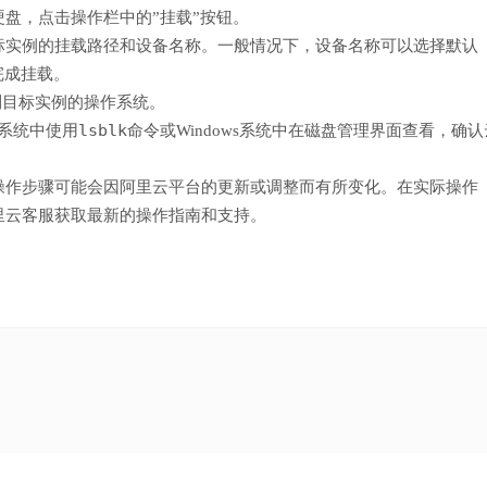
盘，点击操作栏中的”挂载”按钮。
标实例的挂载路径和设备名称。一般情况下，设备名称可以选择默认
完成挂载。
到目标实例的操作系统。
lsblk
x系统中使用
命令或Windows系统中在磁盘管理界面查看，确认
操作步骤可能会因阿里云平台的更新或调整而有所变化。在实际操作
里云客服获取最新的操作指南和支持。