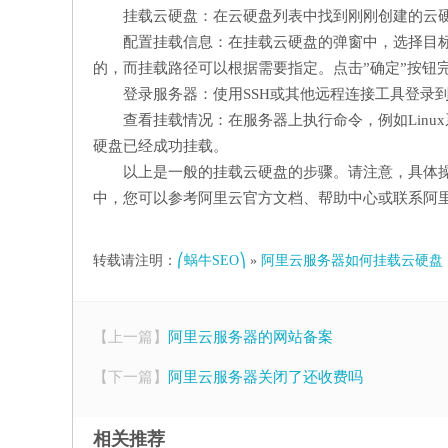
挂载云硬盘：在云硬盘列表中找到刚刚创建的云硬
配置挂载信息：在挂载云硬盘的弹窗中，选择目
的，而挂载路径可以根据需要指定。点击”确定”按钮
登录服务器：使用SSH或其他远程连接工具登录
查看挂载情况：在服务器上执行命令，例如Linu
硬盘已经成功挂载。
以上是一般的挂载云硬盘的步骤。请注意，具体
中，您可以参考阿里云官方文档、帮助中心或联系阿
转载请注明：
⎛蜗牛SEO⎞
»
阿里云服务器如何挂载云硬盘
【上一篇】
阿里云服务器的网站备案
【下一篇】
阿里云服务器关闭了还收费吗
相关推荐