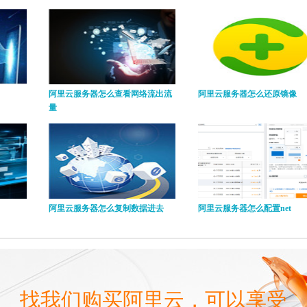
阿里云服务器怎么查看网络流出流
阿里云服务器怎么还原镜像
量
阿里云服务器怎么复制数据进去
阿里云服务器怎么配置net
找我们购买阿里云，可以享受