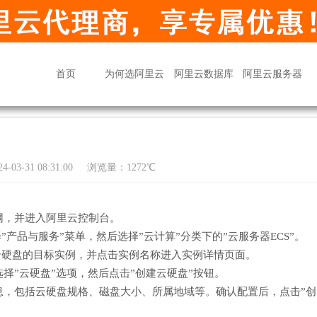
首页
为何选阿里云
阿里云数据库
阿里云服务器
03-31 08:31:00
浏览量：1272℃
：
网，并进入阿里云控制台。
产品与服务”菜单，然后选择”云计算”分类下的”云服务器ECS”。
云硬盘的目标实例，并点击实例名称进入实例详情页面。
择”云硬盘”选项，然后点击”创建云硬盘”按钮。
息，包括云硬盘规格、磁盘大小、所属地域等。确认配置后，点击”创