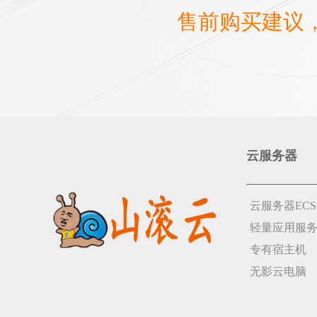
售前购买建议
云服务器
云服务器ECS
轻量应用服
专有宿主机
无影云电脑