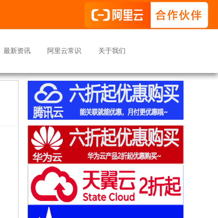
最新资讯
阿里云常识
关于我们