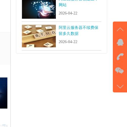
网站
2026-04-22
阿里云服务器不续费保
留多久数据
2026-04-22
QQ
击马
在
电话
177-
微信
gans