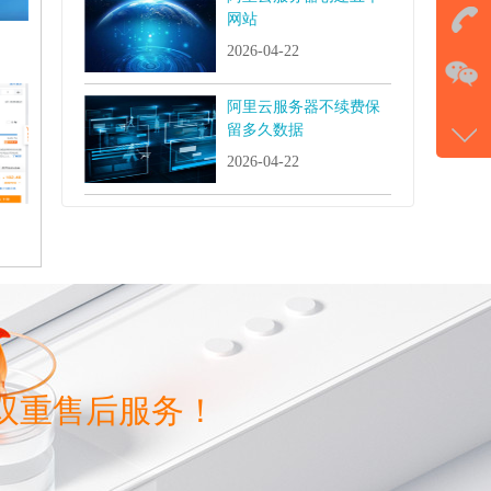
击马
网站
2026-04-22
在
阿里云服务器不续费保
电话
留多久数据
177-
2026-04-22
微信
gans
双重售后服务！