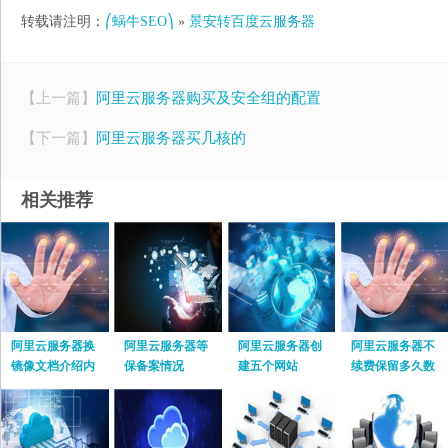
转载请注明：
⎛蜗牛SEO⎞
»
景安转百度云服务器
【上一篇】
阿里云服务器购买及安全组的配置
【下一篇】
阿里云服务器买几核的
相关推荐
阿里云服务器换
阿里云服务器等
阿里云服务器创
阿里云服务器不
镜像文档介绍内
保备案情况
建五个网站
续费保留多久数
容
据