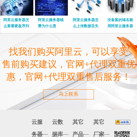
阿里云服务器怎
阿里云服务器续
阿里云服务器怎
没备案的域名能
么查看硬盘序列
费为什么贵
么上传数据丢失
用阿里云服务器
号
嘛
找我们购买阿里云，可以享受
售前购买建议，官网+代理双重优
惠，官网+代理双重售后服务！
马上联系
云服
云数
其它
其它
务器
据库
产品
厂家