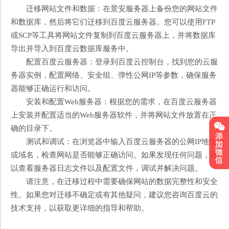
迁移网站文件和数据：在景安服务器上备份您的网站文件
和数据库，然后将它们迁移到百度云服务器。您可以使用FTP
或SCP等工具将网站文件复制到百度云服务器上，并将数据库
导出并导入到百度云数据库服务中。
配置百度云服务器：登录到百度云控制台，找到您的云服
务器实例，配置网络、安全组、弹性公网IP等参数，确保服务
器能够正确运行和访问。
安装和配置Web服务器：根据您的需求，在百度云服务器
上安装并配置适当的Web服务器软件，并将网站文件放置在正
确的目录下。
测试和调试：在浏览器中输入百度云服务器的公网IP地址
或域名，检查网站是否能够正确访问。如果发现任何问题，可
以查看服务器日志文件以及配置文件，调试并解决问题。
请注意，在迁移过程中需要确保网站的数据完整性和安全
性。如果您对迁移不确定或有其他疑问，建议您咨询百度云的
技术支持，以获取更详细的指导和帮助。