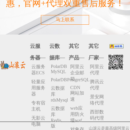
惠，官网+代理双重售后服务！
马上联系
云服
云数
其它
其它
务器
据库
产品
厂家
PolarDB
云服务
阿里云
阿里云
MySQL
器ECS
企业邮
代理
箱
PolarDBPostgreSQL
轻量应
腾讯云
CDN
用服务
代理
云数据
网站加
器
库
景安网
速
rdsMysql
专有宿
络代理
web应
云数据
主机
西部数
用防火
库
无影云
码代理
Redis
墙waf
电脑
版
山滚云是最高级阿里云
对象存