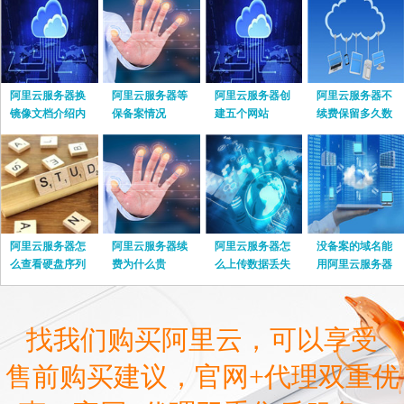
阿里云服务器换
阿里云服务器等
阿里云服务器创
阿里云服务器不
镜像文档介绍内
保备案情况
建五个网站
续费保留多久数
容
据
阿里云服务器怎
阿里云服务器续
阿里云服务器怎
没备案的域名能
么查看硬盘序列
费为什么贵
么上传数据丢失
用阿里云服务器
号
嘛
找我们购买阿里云，可以享受
售前购买建议，官网+代理双重优