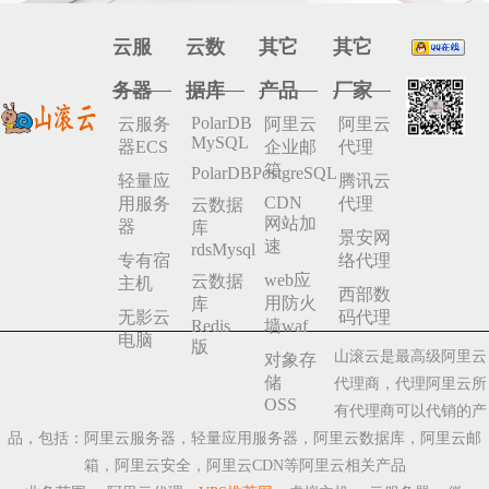
云服
云数
其它
其它
务器
据库
产品
厂家
PolarDB
云服务
阿里云
阿里云
MySQL
器ECS
企业邮
代理
箱
PolarDBPostgreSQL
轻量应
腾讯云
CDN
用服务
代理
云数据
网站加
器
库
景安网
速
rdsMysql
专有宿
络代理
web应
云数据
主机
西部数
用防火
库
无影云
码代理
Redis
墙waf
电脑
版
山滚云是最高级阿里云
对象存
储
代理商，代理阿里云所
OSS
有代理商可以代销的产
品，包括：阿里云服务器，轻量应用服务器，阿里云数据库，阿里云邮
箱，阿里云安全，阿里云CDN等阿里云相关产品