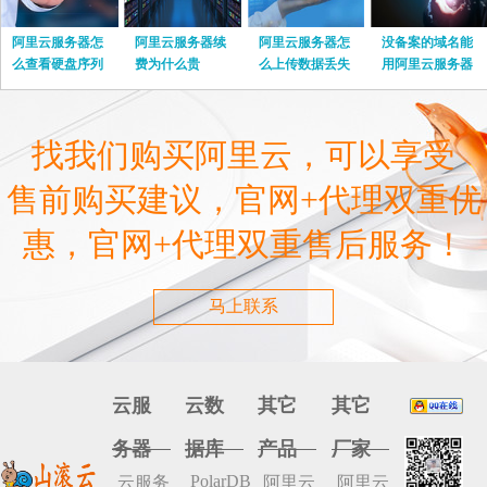
阿里云服务器怎
阿里云服务器续
阿里云服务器怎
没备案的域名能
么查看硬盘序列
费为什么贵
么上传数据丢失
用阿里云服务器
号
嘛
找我们购买阿里云，可以享受
售前购买建议，官网+代理双重优
惠，官网+代理双重售后服务！
马上联系
云服
云数
其它
其它
务器
据库
产品
厂家
PolarDB
云服务
阿里云
阿里云