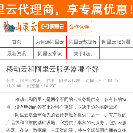
首页
为何选阿里云
阿里云数据库
阿里云服务器
最新资讯
阿里云常识
关于我们
移动云和阿里云服务器哪个好
分类：
阿里云常识
作者：
阿里云代理
时间：2024-04-25
11:01:00
浏览量：1412℃
移动云和阿里云是两个不同的云服务提供商，各有各的特
点，没有明确的答案来说哪个更好，取决于你的实际需求。
阿里云是全球领先的云计算服务提供商之一，拥有广泛的
产品线和可靠的基础设施。它提供了丰富的云服务，包括云服
务器、存储、数据库、人工智能等，并在全球范围内拥有众多