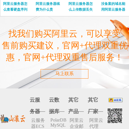
阿里云服务器怎
阿里云服务器续
阿里云服务器怎
没备案的域名能
么查看硬盘序列
费为什么贵
么上传数据丢失
用阿里云服务器
号
嘛
找我们购买阿里云，可以享受
售前购买建议，官网+代理双重优
惠，官网+代理双重售后服务！
马上联系
云服
云数
其它
其它
务器
据库
产品
厂家
PolarDB
云服务
阿里云
阿里云
MySQL
器ECS
企业邮
代理