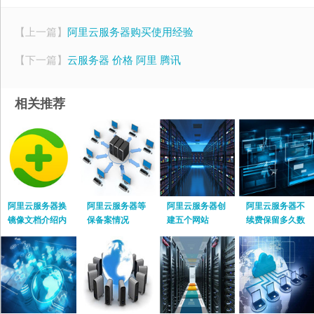
【上一篇】
阿里云服务器购买使用经验
【下一篇】
云服务器 价格 阿里 腾讯
相关推荐
阿里云服务器换
阿里云服务器等
阿里云服务器创
阿里云服务器不
镜像文档介绍内
保备案情况
建五个网站
续费保留多久数
容
据