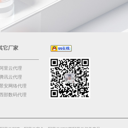
其它厂家
阿里云代理
腾讯云代理
景安网络代理
西部数码代理