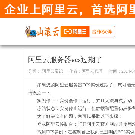
阿里云服务器ecs过期了
分类：
阿里云常识
作者：
阿里云代理
时间：2024-04-
如果您的阿里云服务器ECS实例过期了，您可能
情况之一：
实例停止：实例会停止运行，并且无法再次启动
冻结状态：实例停止运行，但数据和配置仍然保
为了解决这个问题，您可以采取以下步骤：
登录阿里云控制台：打开阿里云官方网站并使用
找到ECS实例：在控制台上找到已过期的ECS实