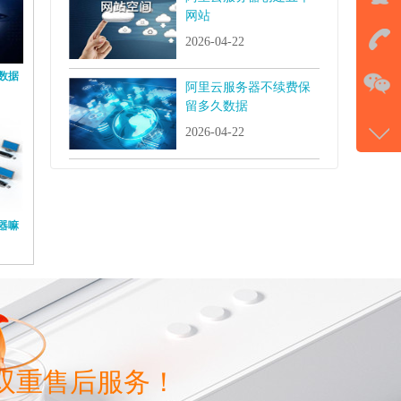
QQ
网站
击马
2026-04-22
在
数据
阿里云服务器不续费保
留多久数据
电话
2026-04-22
177-
微信
gans
器嘛
双重售后服务！