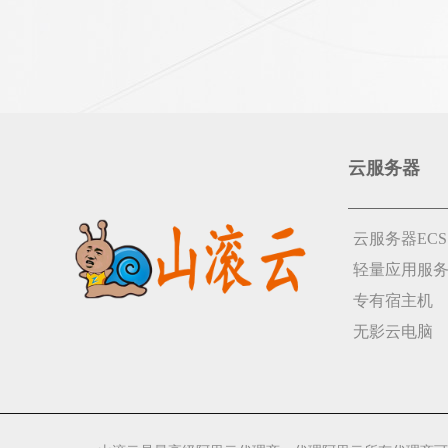
云服务器
云服务器ECS
轻量应用服
专有宿主机
无影云电脑