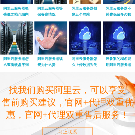
阿里云服务器换
阿里云服务器等
阿里云服务器创
阿里云服务器不
镜像文档介绍内
保备案情况
建五个网站
续费保留多久数
容
据
阿里云服务器怎
阿里云服务器续
阿里云服务器怎
没备案的域名能
么查看硬盘序列
费为什么贵
么上传数据丢失
用阿里云服务器
号
嘛
找我们购买阿里云，可以享受
售前购买建议，官网+代理双重优
惠，官网+代理双重售后服务！
马上联系