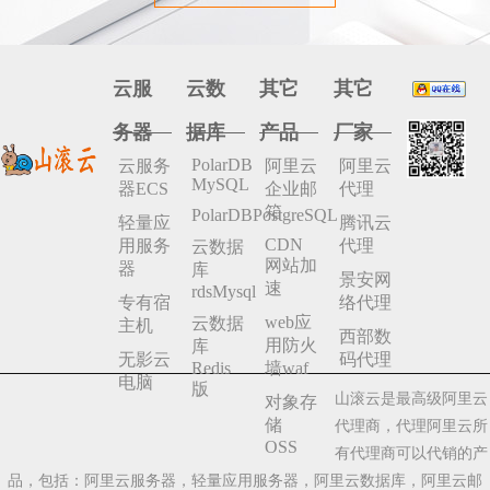
云服
云数
其它
其它
务器
据库
产品
厂家
PolarDB
云服务
阿里云
阿里云
MySQL
器ECS
企业邮
代理
箱
PolarDBPostgreSQL
轻量应
腾讯云
CDN
用服务
代理
云数据
网站加
器
库
景安网
速
rdsMysql
专有宿
络代理
web应
云数据
主机
西部数
用防火
库
无影云
码代理
Redis
墙waf
电脑
版
山滚云是最高级阿里云
对象存
储
代理商，代理阿里云所
OSS
有代理商可以代销的产
品，包括：阿里云服务器，轻量应用服务器，阿里云数据库，阿里云邮