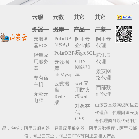
云服
云数
其它
其它
务器
据库
产品
厂家
PolarDB
云服务
阿里云
阿里云
MySQL
器ECS
企业邮
代理
箱
PolarDBPostgreSQL
轻量应
腾讯云
CDN
用服务
代理
云数据
网站加
器
库
景安网
速
rdsMysql
专有宿
络代理
web应
云数据
主机
西部数
用防火
库
无影云
码代理
Redis
墙waf
电脑
版
山滚云是最高级阿里云
对象存
储
代理商，代理阿里云所
OSS
有代理商可以代销的产
品，包括：阿里云服务器，轻量应用服务器，阿里云数据库，阿里云邮
箱，阿里云安全，阿里云CDN等阿里云相关产品