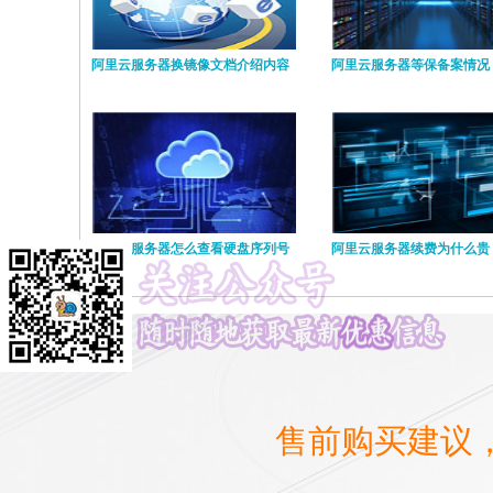
阿里云服务器换镜像文档介绍内容
阿里云服务器等保备案情况
阿里云服务器怎么查看硬盘序列号
阿里云服务器续费为什么贵
售前购买建议