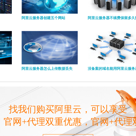
阿里云服务器创建五个网站
阿里云服务器不续费保留多久
阿里云服务器怎么上传数据丢失
没备案的域名能用阿里云服务
找我们购买阿里云，可以享受
，官网+代理双重优惠，官网+代理