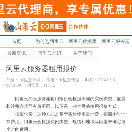
首页
为何选阿里云
阿里云数据库
阿里云服务器
最新资讯
阿里云常识
关于我们
阿里云服务器租用报价
分类：
阿里云常识
作者：
阿里云代理
时间：2024-03-31
09:01:00
浏览量：1133℃
阿里云的云服务器租用报价会根据不同的实例类型、配置
和计费方式而有所不同。以下是一些常见的租用报价方式：
按量付费：这种方式是基于实际使用量计费，按照小时计
算费用。阿里云会根据实例类型、规格和地域等因素来确定每
小时的费用。