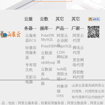
云服
云数
其它
其它
务器
据库
产品
厂家
PolarDB
云服务
阿里云
阿里云
MySQL
器ECS
企业邮
代理
箱
PolarDBPostgreSQL
轻量应
腾讯云
CDN
用服务
代理
云数据
网站加
器
库
景安网
速
rdsMysql
专有宿
络代理
web应
云数据
主机
西部数
用防火
库
无影云
码代理
Redis
墙waf
电脑
版
山滚云是最高级阿里云
对象存
储
代理商，代理阿里云所
OSS
有代理商可以代销的产
品，包括：阿里云服务器，轻量应用服务器，阿里云数据库，阿里云邮