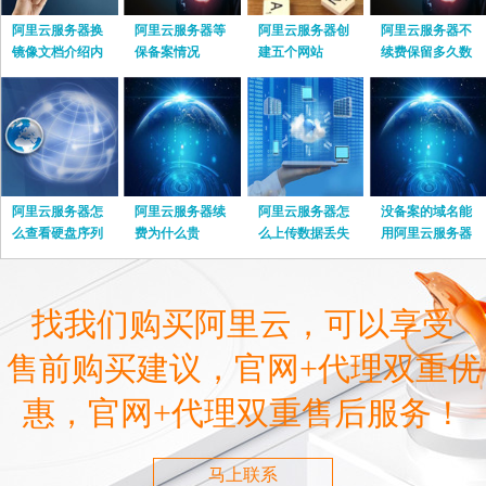
阿里云服务器换
阿里云服务器等
阿里云服务器创
阿里云服务器不
镜像文档介绍内
保备案情况
建五个网站
续费保留多久数
容
据
阿里云服务器怎
阿里云服务器续
阿里云服务器怎
没备案的域名能
么查看硬盘序列
费为什么贵
么上传数据丢失
用阿里云服务器
号
嘛
找我们购买阿里云，可以享受
售前购买建议，官网+代理双重优
惠，官网+代理双重售后服务！
马上联系