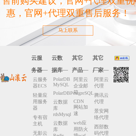
售前购买建议，官网+代理双重优
惠，官网+代理双重售后服务！
马上联系
云服
云数
其它
其它
务器
据库
产品
厂家
PolarDB
云服务
阿里云
阿里云
MySQL
器ECS
企业邮
代理
箱
PolarDBPostgreSQL
轻量应
腾讯云
CDN
用服务
代理
云数据
网站加
器
库
景安网
速
rdsMysql
专有宿
络代理
web应
云数据
主机
西部数
用防火
库
无影云
码代理
Redis
墙waf